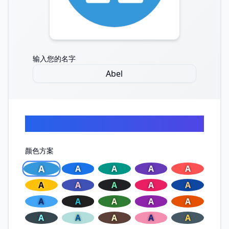
输入您的名字
快速上手
颜色方案
A
A
A
A
A
A
A
A
A
A
A
A
A
A
A
A
A
A
A
A